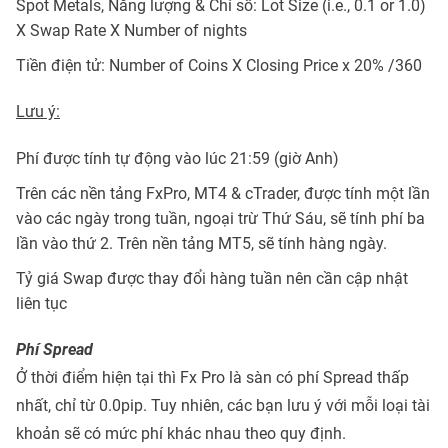
Spot Metals, Năng lượng & Chỉ số: Lot Size (i.e., 0.1 or 1.0)
X Swap Rate X Number of nights
Tiền điện tử: Number of Coins X Closing Price x 20% /360
Lưu ý:
Phí được tính tự động vào lúc 21:59 (giờ Anh)
Trên các nền tảng FxPro, MT4 & cTrader, được tính một lần
vào các ngày trong tuần, ngoại trừ Thứ Sáu, sẽ tính phí ba
lần vào thứ 2. Trên nền tảng MT5, sẽ tính hàng ngày.
Tỷ giá Swap được thay đổi hàng tuần nên cần cập nhật
liên tục
Phí Spread
Ở thời điểm hiện tại thì Fx Pro là sàn có phí Spread thấp
nhất, chỉ từ 0.0pip. Tuy nhiên, các bạn lưu ý với mỗi loại tài
khoản sẽ có mức phí khác nhau theo quy định.