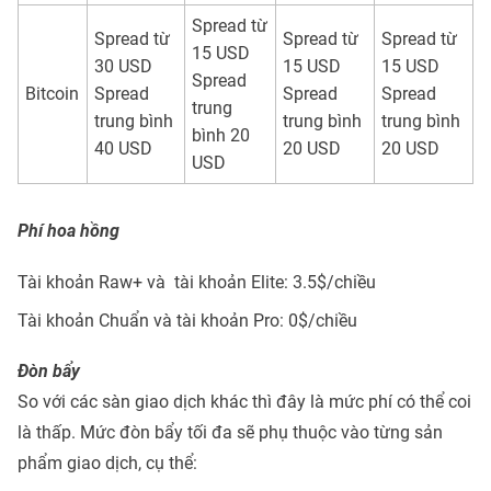
Spread từ
Spread từ
Spread từ
Spread từ
15 USD
30 USD
15 USD
15 USD
Spread
Bitcoin
Spread
Spread
Spread
trung
trung bình
trung bình
trung bình
bình 20
40 USD
20 USD
20 USD
USD
Phí hoa hồng
Tài khoản Raw+ và tài khoản Elite: 3.5$/chiều
Tài khoản Chuẩn và tài khoản Pro: 0$/chiều
Đòn bẩy
So với các sàn giao dịch khác thì đây là mức phí có thể coi
là thấp. Mức đòn bẩy tối đa sẽ phụ thuộc vào từng sản
phẩm giao dịch, cụ thể: