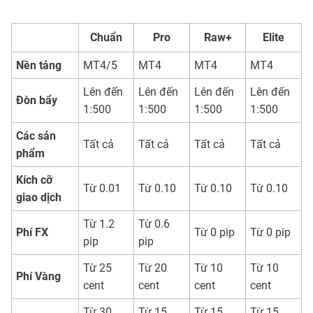
Chuẩn
Pro
Raw+
Elite
Nền tảng
MT4/5
MT4
MT4
MT4
Lên đến
Lên đến
Lên đến
Lên đến
Đòn bẩy
1:500
1:500
1:500
1:500
Các sản
Tất cả
Tất cả
Tất cả
Tất cả
phẩm
Kích cỡ
Từ 0.01
Từ 0.10
Từ 0.10
Từ 0.10
giao dịch
Từ 1.2
Từ 0.6
Phí FX
Từ 0 pip
Từ 0 pip
pip
pip
Từ 25
Từ 20
Từ 10
Từ 10
Phí Vàng
cent
cent
cent
cent
Từ 30
Từ 15
Từ 15
Từ 15