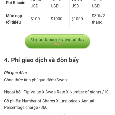
Phí Bitcoin
USD
USD
USD
USD
Mức nạp
$30k/2
$100
$1000
$1000
tối thiểu
tháng
4. Phí giao dịch và đòn bẩy
Phí qua đêm
Công thức tính phí qua đêm/Swap:
Ngoại hối: Pip Value X Swap Rate X Number of nights /10
Cổ phiếu: Number of Shares X Last price x Annual
Percentage charge /360