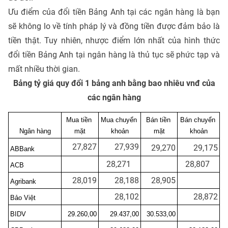
Ưu điểm của đổi tiền Bảng Anh tại các ngân hàng là bạn
sẽ không lo về tính pháp lý và đồng tiền được đảm bảo là
tiền thật. Tuy nhiên, nhược điểm lớn nhất của hình thức
đổi tiền Bảng Anh tại ngân hàng là thủ tục sẽ phức tạp và
mất nhiều thời gian.
Bảng tỷ giá quy đổi 1 bảng anh bằng bao nhiêu vnđ của
các ngân hàng
Mua tiền 
Mua chuyển 
Bán tiền 
Bán chuyển 
Ngân hàng
mặt
khoản
mặt
khoản
27,827
27,939
29,270
29,175
ABBank
28,271
28,807
ACB
28,019
28,188
28,905
Agribank
28,102
28,872
Bảo Việt
BIDV
29.260,00
29.437,00
30.533,00