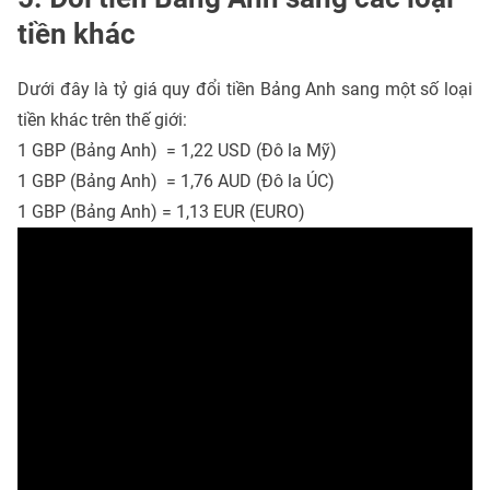
tiền khác
Dưới đây là tỷ giá quy đổi tiền Bảng Anh sang một số loại
tiền khác trên thế giới:
1 GBP (Bảng Anh) = 1,22 USD (Đô la Mỹ)
1 GBP (Bảng Anh) = 1,76 AUD (Đô la ÚC)
1 GBP (Bảng Anh) = 1,13 EUR (EURO)