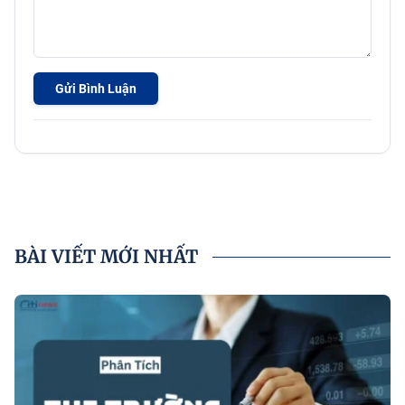
Gửi Bình Luận
BÀI VIẾT MỚI NHẤT
P