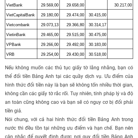
VietBank
29.569,00
29.658,00
30.217,00
VietCapitalBank
29.180,00
29.474,00
30.415,00
Vietcombank
29.073,13
29.366,80
30.314,17
VietinBank
29.465,00
29.515,00
30.475,00
VPBank
29.266,00
29.492,00
30.183,00
VRB
29.254,00
29.430,00
30.518,00
Nếu không muốn các thủ tục giấy tờ lằng nhằng, bạn có
thể đổi tiền Bảng Anh tại các quầy dịch vụ. Ưu điểm của
hình thức đổi tiền này là bạn sẽ không tốn nhiều thời gian,
không cần các giấy tờ rắc rối. Tuy nhiên, tính pháp lý và độ
an toàn cũng không cao và bạn sẽ có nguy cơ bị đổi phải
tiền giả.
Nói chung, với cả hai hình thức đổi tiền Bảng Anh trong
nước thì đều tồn tại những ưu điểm và hạn chế. Bạn nên
cân nhắc để quyết định được nơi quy đổi tiền Bảng Anh