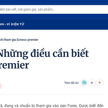
ÍNH
VÍ ĐIỆN TỬ
 khi tham gia Exness premier
Những điều cần biết
remier
Tóm tắt AI:
ã, đang và chuẩn bị tham gia vào sàn Forex. Được biết đến