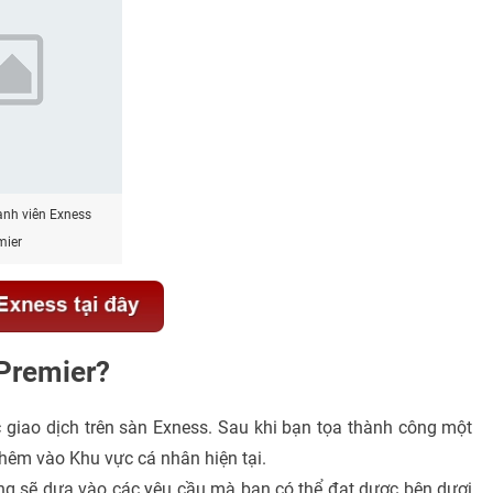
ành viên Exness
mier
 Premier?
 giao dịch trên sàn Exness. Sau khi bạn tọa thành công một
thêm vào Khu vực cá nhân hiện tại.
ông sẽ dựa vào các yêu cầu mà bạn có thể đạt dược bên dươi