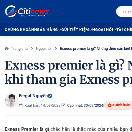
CHỨNG KHOÁN
NGÂN HÀNG
GỬI TIẾT KIỆM
NGOẠI HỐI
TÀI CH
Trang chủ
Ngoại hối
Exness premier là gì? Những điều cần biết
Exness premier là gì? 
khi tham gia Exness p
Fergal Nguyễn
0 Bình luận
Xuất bản: 14/08/2023
•
Cập nhật: 30/09/2024
|
Exness Premier là gì
chắc hẳn là thắc mắc của nhiều bạn đ