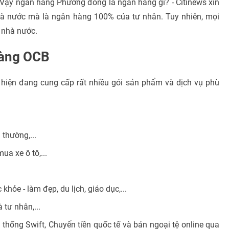
Vậy ngân hàng Phương đông là ngân hàng gì? - Citinews xin
à nước mà là ngân hàng 100% của tư nhân. Tuy nhiên, mọi
 nhà nước.
 hàng OCB
hiện đang cung cấp rất nhiều gói sản phẩm và dịch vụ phù
 thường,...
ua xe ô tô,...
khỏe - làm đẹp, du lịch, giáo dục,...
tư nhân,...
thống Swift, Chuyển tiền quốc tế và bán ngoại tệ online qua