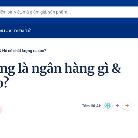
ÍNH
VÍ ĐIỆN TỬ
 Nó có chất lượng ra sao?
g là ngân hàng gì &
o?
Tóm tắt AI: