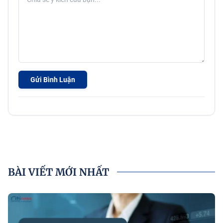
Gửi Bình Luận
BÀI VIẾT MỚI NHẤT
P