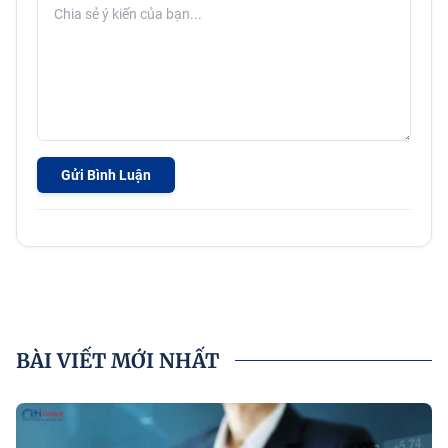
Gửi Bình Luận
BÀI VIẾT MỚI NHẤT
P