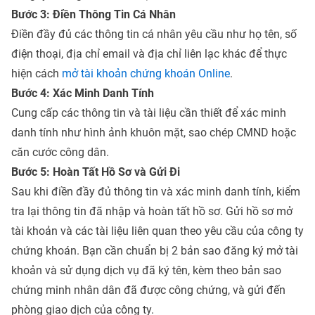
Bước 3: Điền Thông Tin Cá Nhân
Điền đầy đủ các thông tin cá nhân yêu cầu như họ tên, số
điện thoại, địa chỉ email và địa chỉ liên lạc khác để thực
hiện cách
mở tài khoản chứng khoán Online
.
Bước 4: Xác Minh Danh Tính
Cung cấp các thông tin và tài liệu cần thiết để xác minh
danh tính như hình ảnh khuôn mặt, sao chép CMND hoặc
căn cước công dân.
Bước 5: Hoàn Tất Hồ Sơ và Gửi Đi
Sau khi điền đầy đủ thông tin và xác minh danh tính, kiểm
tra lại thông tin đã nhập và hoàn tất hồ sơ. Gửi hồ sơ mở
tài khoản và các tài liệu liên quan theo yêu cầu của công ty
chứng khoán. Bạn cần chuẩn bị 2 bản sao đăng ký mở tài
khoản và sử dụng dịch vụ đã ký tên, kèm theo bản sao
chứng minh nhân dân đã được công chứng, và gửi đến
phòng giao dịch của công ty.