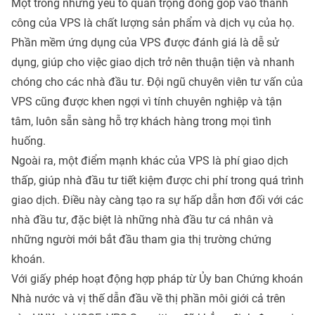
Một trong những yếu tố quan trọng đóng góp vào thành
công của VPS là chất lượng sản phẩm và dịch vụ của họ.
Phần mềm ứng dụng của VPS được đánh giá là dễ sử
dụng, giúp cho việc giao dịch trở nên thuận tiện và nhanh
chóng cho các nhà đầu tư. Đội ngũ chuyên viên tư vấn của
VPS cũng được khen ngợi vì tính chuyên nghiệp và tận
tâm, luôn sẵn sàng hỗ trợ khách hàng trong mọi tình
huống.
Ngoài ra, một điểm mạnh khác của VPS là phí giao dịch
thấp, giúp nhà đầu tư tiết kiệm được chi phí trong quá trình
giao dịch. Điều này càng tạo ra sự hấp dẫn hơn đối với các
nhà đầu tư, đặc biệt là những nhà đầu tư cá nhân và
những người mới bắt đầu tham gia thị trường chứng
khoán.
Với giấy phép hoạt động hợp pháp từ Ủy ban Chứng khoán
Nhà nước và vị thế dẫn đầu về thị phần môi giới cả trên