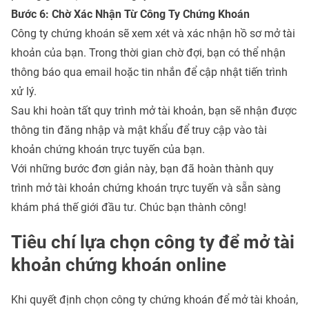
Bước 6: Chờ Xác Nhận Từ Công Ty Chứng Khoán
Công ty chứng khoán sẽ xem xét và xác nhận hồ sơ mở tài
khoản của bạn. Trong thời gian chờ đợi, bạn có thể nhận
thông báo qua email hoặc tin nhắn để cập nhật tiến trình
xử lý.
Sau khi hoàn tất quy trình mở tài khoản, bạn sẽ nhận được
thông tin đăng nhập và mật khẩu để truy cập vào tài
khoản chứng khoán trực tuyến của bạn.
Với những bước đơn giản này, bạn đã hoàn thành quy
trình mở tài khoản chứng khoán trực tuyến và sẵn sàng
khám phá thế giới đầu tư. Chúc bạn thành công!
Tiêu chí lựa chọn công ty để mở tài
khoản chứng khoán online
Khi quyết định chọn công ty chứng khoán để mở tài khoản,