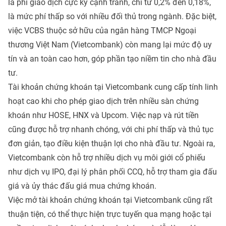
là phí giao dịch cực kỳ cạnh tranh, chỉ từ 0,2% đến 0,18%,
là mức phí thấp so với nhiều đối thủ trong ngành. Đặc biệt,
việc VCBS thuộc sở hữu của ngân hàng TMCP Ngoại
thương Việt Nam (Vietcombank) còn mang lại mức độ uy
tín và an toàn cao hơn, góp phần tạo niềm tin cho nhà đầu
tư.
Tài khoản chứng khoán tại Vietcombank cung cấp tính linh
hoạt cao khi cho phép giao dịch trên nhiều sàn chứng
khoán như HOSE, HNX và Upcom. Việc nạp và rút tiền
cũng được hỗ trợ nhanh chóng, với chi phí thấp và thủ tục
đơn giản, tạo điều kiện thuận lợi cho nhà đầu tư. Ngoài ra,
Vietcombank còn hỗ trợ nhiều dịch vụ môi giới cổ phiếu
như dịch vụ IPO, đại lý phân phối CCQ, hỗ trợ tham gia đấu
giá và ủy thác đấu giá mua chứng khoán.
Việc mở tài khoản chứng khoán tại Vietcombank cũng rất
thuận tiện, có thể thực hiện trực tuyến qua mạng hoặc tại