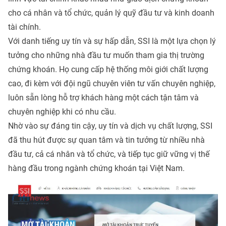
cho cá nhân và tổ chức, quản lý quỹ đầu tư và kinh doanh
tài chính.
Với danh tiếng uy tín và sự hấp dẫn, SSI là một lựa chọn lý
tưởng cho những nhà đầu tư muốn tham gia thị trường
chứng khoán. Họ cung cấp hệ thống môi giới chất lượng
cao, đi kèm với đội ngũ chuyên viên tư vấn chuyên nghiệp,
luôn sẵn lòng hỗ trợ khách hàng một cách tận tâm và
chuyên nghiệp khi có nhu cầu.
Nhờ vào sự đáng tin cậy, uy tín và dịch vụ chất lượng, SSI
đã thu hút được sự quan tâm và tin tưởng từ nhiều nhà
đầu tư, cả cá nhân và tổ chức, và tiếp tục giữ vững vị thế
hàng đầu trong ngành chứng khoán tại Việt Nam.