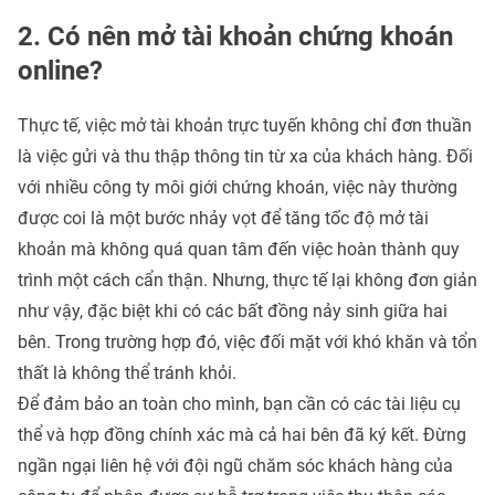
2. Có nên mở tài khoản chứng khoán
online?
Thực tế, việc mở tài khoản trực tuyến không chỉ đơn thuần
là việc gửi và thu thập thông tin từ xa của khách hàng. Đối
với nhiều công ty môi giới chứng khoán, việc này thường
được coi là một bước nhảy vọt để tăng tốc độ mở tài
khoản mà không quá quan tâm đến việc hoàn thành quy
trình một cách cẩn thận. Nhưng, thực tế lại không đơn giản
như vậy, đặc biệt khi có các bất đồng nảy sinh giữa hai
bên. Trong trường hợp đó, việc đối mặt với khó khăn và tổn
thất là không thể tránh khỏi.
Để đảm bảo an toàn cho mình, bạn cần có các tài liệu cụ
thể và hợp đồng chính xác mà cả hai bên đã ký kết. Đừng
ngần ngại liên hệ với đội ngũ chăm sóc khách hàng của