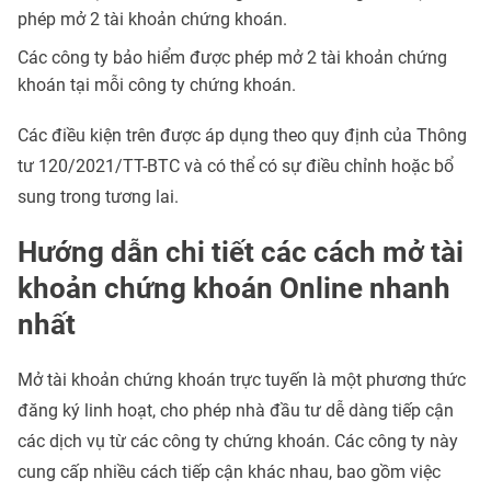
phép mở 2 tài khoản chứng khoán.
Các công ty bảo hiểm được phép mở 2 tài khoản chứng
khoán tại mỗi công ty chứng khoán.
Các điều kiện trên được áp dụng theo quy định của Thông
tư 120/2021/TT-BTC và có thể có sự điều chỉnh hoặc bổ
sung trong tương lai.
Hướng dẫn chi tiết các cách mở tài
khoản chứng khoán Online nhanh
nhất
Mở tài khoản chứng khoán trực tuyến là một phương thức
đăng ký linh hoạt, cho phép nhà đầu tư dễ dàng tiếp cận
các dịch vụ từ các công ty chứng khoán. Các công ty này
cung cấp nhiều cách tiếp cận khác nhau, bao gồm việc