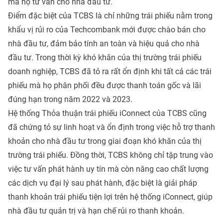
mà họ tư vấn cho nhà đầu tư.
Điểm đặc biệt của TCBS là chỉ những trái phiếu nằm trong
khẩu vị rủi ro của Techcombank mới được chào bán cho
nhà đầu tư, đảm bảo tính an toàn và hiệu quả cho nhà
đầu tư. Trong thời kỳ khó khăn của thị trường trái phiếu
doanh nghiệp, TCBS đã tỏ ra rất ổn định khi tất cả các trái
phiếu mà họ phân phối đều được thanh toán gốc và lãi
đúng hạn trong năm 2022 và 2023.
Hệ thống Thỏa thuận trái phiếu iConnect của TCBS cũng
đã chứng tỏ sự linh hoạt và ổn định trong việc hỗ trợ thanh
khoản cho nhà đầu tư trong giai đoạn khó khăn của thị
trường trái phiếu. Đồng thời, TCBS không chỉ tập trung vào
việc tư vấn phát hành uy tín mà còn nâng cao chất lượng
các dịch vụ đại lý sau phát hành, đặc biệt là giải pháp
thanh khoản trái phiếu tiện lợi trên hệ thống iConnect, giúp
nhà đầu tư quản trị và hạn chế rủi ro thanh khoản.