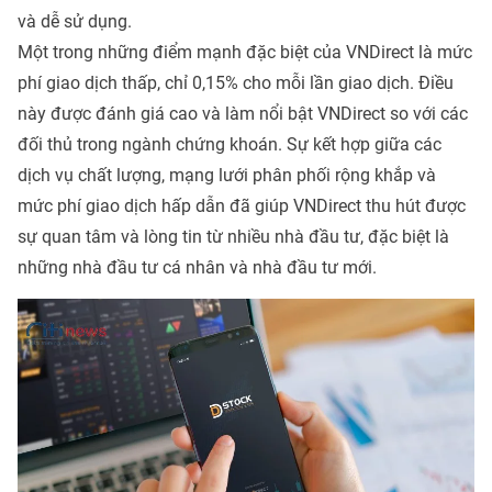
và dễ sử dụng.
Một trong những điểm mạnh đặc biệt của VNDirect là mức
phí giao dịch thấp, chỉ 0,15% cho mỗi lần giao dịch. Điều
này được đánh giá cao và làm nổi bật VNDirect so với các
đối thủ trong ngành chứng khoán. Sự kết hợp giữa các
dịch vụ chất lượng, mạng lưới phân phối rộng khắp và
mức phí giao dịch hấp dẫn đã giúp VNDirect thu hút được
sự quan tâm và lòng tin từ nhiều nhà đầu tư, đặc biệt là
những nhà đầu tư cá nhân và nhà đầu tư mới.