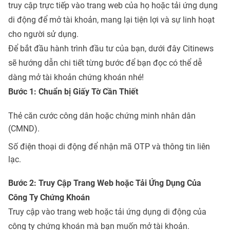
truy cập trực tiếp vào trang web của họ hoặc tải ứng dụng
di động để mở tài khoản, mang lại tiện lợi và sự linh hoạt
cho người sử dụng.
Để bắt đầu hành trình đầu tư của bạn, dưới đây Citinews
sẽ hướng dẫn chi tiết từng bước để bạn đọc có thể dễ
dàng mở tài khoản chứng khoán nhé!
Bước 1: Chuẩn bị Giấy Tờ Cần Thiết
Thẻ căn cước công dân hoặc chứng minh nhân dân
(CMND).
Số điện thoại di động để nhận mã OTP và thông tin liên
lạc.
Bước 2: Truy Cập Trang Web hoặc Tải Ứng Dụng Của
Công Ty Chứng Khoán
Truy cập vào trang web hoặc tải ứng dụng di động của
công ty chứng khoán mà bạn muốn mở tài khoản.