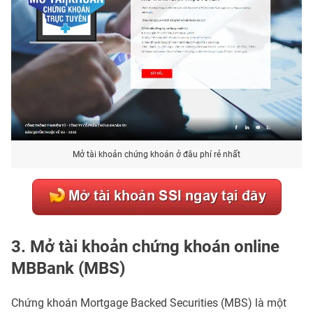
Mở tài khoản chứng khoán ở đâu phí rẻ nhất
3. Mở tài khoản chứng khoán online
MBBank (MBS)
Chứng khoán Mortgage Backed Securities (MBS) là một