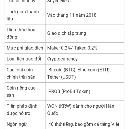
Trụ sở công ty
Seychelles
Thời gian thành
Vào tháng 11 năm 2018
lập
Hình thức hoạt
Giao dịch tập trung
động
Mức phí giao dịch
Maker 0.2%/ Taker: 0.2%
Loại tiền trao đổi
Cryptocurrency
Các loại coin
Bitcoin (BTC), Ethereum (ETH),
chính trên sàn
Tether (USDT)
Coin riêng của
PROB (ProBit Token)
sàn
Tiền pháp định
WON (KRW) dành cho người Hàn
được hỗ trợ
Quốc
Ngôn ngữ
40 thứ tiếng, bao gồm cả tiếng Việt