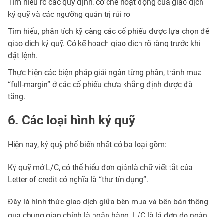
Tìm hiểu rõ các quy định, cơ chế hoạt động của giao dịch
ký quỹ và các ngưỡng quản trị rủi ro
Tìm hiểu, phân tích kỹ càng các cổ phiếu được lựa chọn để
giao dịch ký quỹ. Có kế hoạch giao dịch rõ ràng trước khi
đặt lệnh.
Thực hiện các biện pháp giải ngân từng phần, tránh mua
“full-margin” ở các cổ phiếu chưa khẳng định được đà
tăng.
6. Các loại hình ký quỹ
Hiện nay, ký quỹ phổ biến nhất có ba loại gồm:
Ký quỹ mở L/C, có thể hiểu đơn giảnlà chữ viết tắt của
Letter of credit có nghĩa là “thư tín dụng”.
Đây là hình thức giao dịch giữa bên mua và bên bán thông
qua chung gian chính là ngân hàng. L/C là lá đơn do ngân