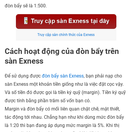
đòn bẩy sẽ là 1:500.
Truy cập sàn chính thức của Exness
Cách hoạt động của đòn bẩy trên
sàn Exness
Để sử dụng được
đòn bẩy sàn Exness
, bạn phải nạp cho
sàn Exness một khoản tiền giống như là việc đặt cọc vậy.
Và số tiền đó được gọi là tiền ký quỹ (margin). Tiền ký quỹ
được tính bằng phần trăm số vốn bạn có.
Margin và đòn bẩy có mối liên quan chặt chẽ, mật thiết,
tác động tới nhau. Chẳng hạn như khi dùng mức đòn bẩy
là 1:20 thì bạn đang áp dụng mức margin là 5%. Khi thị