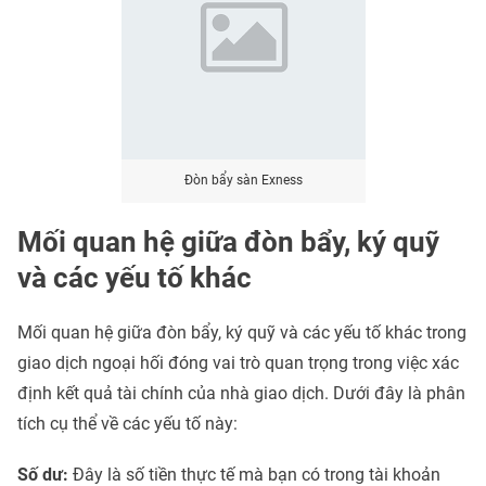
Đòn bẩy sàn Exness
Mối quan hệ giữa đòn bẩy, ký quỹ
và các yếu tố khác
Mối quan hệ giữa đòn bẩy, ký quỹ và các yếu tố khác trong
giao dịch ngoại hối đóng vai trò quan trọng trong việc xác
định kết quả tài chính của nhà giao dịch. Dưới đây là phân
tích cụ thể về các yếu tố này:
Số dư:
Đây là số tiền thực tế mà bạn có trong tài khoản