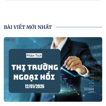
BÀI VIẾT MỚI NHẤT
P