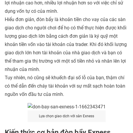
lợi nhuận cao hơn, nhiều lợi nhuận hơn so với việc chỉ sử
dụng vốn tự có của mình.
Hiểu đơn giản, đòn bẩy là khoản tiền cho vay của các sàn
giao dịch cho người chơi để họ có thể thực hiện được khối
lượng giao dịch lớn bằng cách đơn giản là ký quỹ một
khoản tiền vốn vào tài khoản của trader. Khi đó khối lượng
giao dịch lớn hơn tài khoản của nhà giao dịch và bạn có
thể tham gia thị trường với một số tiền nhỏ và nhân lên lợi
nhuận của mình.
Tuy nhiên, nó cũng sẽ khuếch đại số lỗ của bạn, thậm chí
có thể dẫn đến cháy tài khoản với sự mất sạch hoàn toàn
nguồn vốn đầu tư của mình.
Lựa chọn giao dịch với sàn Exness
Kiến thức cơ bản đòn bẩy Exness