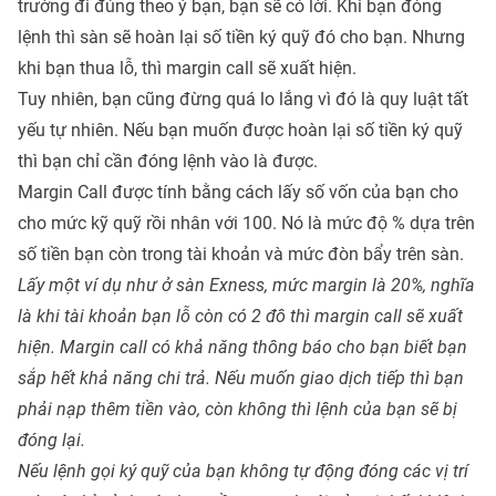
trường đi đúng theo ý bạn, bạn sẽ có lời. Khi bạn đóng
lệnh thì sàn sẽ hoàn lại số tiền ký quỹ đó cho bạn. Nhưng
khi bạn thua lỗ, thì margin call sẽ xuất hiện.
Tuy nhiên, bạn cũng đừng quá lo lắng vì đó là quy luật tất
yếu tự nhiên. Nếu bạn muốn được hoàn lại số tiền ký quỹ
thì bạn chỉ cần đóng lệnh vào là được.
Margin Call được tính bằng cách lấy số vốn của bạn cho
cho mức kỹ quỹ rồi nhân với 100. Nó là mức độ % dựa trên
số tiền bạn còn trong tài khoản và mức đòn bẩy trên sàn.
Lấy một ví dụ như ở sàn Exness, mức margin là 20%, nghĩa
là khi tài khoản bạn lỗ còn có 2 đô thì margin call sẽ xuất
hiện. Margin call có khả năng thông báo cho bạn biết bạn
sắp hết khả năng chi trả. Nếu muốn giao dịch tiếp thì bạn
phải nạp thêm tiền vào, còn không thì lệnh của bạn sẽ bị
đóng lại.
Nếu lệnh gọi ký quỹ của bạn không tự động đóng các vị trí