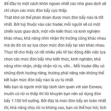
để đầu tư một cách khôn ngoan nhất các nhà giao dịch sẽ
chỉ chọn các mức đòn bẩy cực thấp.
Thật khó có thể phán đoán được mức đòn bẩy nào là tốt
nhất. Bởi tuỳ thuộc vào các trader, mỗi người sẽ có một
chiến lược giao dịch, một vốn kiến thức và kinh nghiệm
khác nhau, khả năng nhìn nhận thị trường cũng khác nhau
mà do đó có sự lựa chọn mức đòn bẩy tại sàn khác nhau.
Thực tế cho thấy có rất nhiều yếu tố tác động đến việc lựa
chọn các mức đòn bẩy như kiến thức, kinh nghiệm, khả
năng nhìn nhận, chấp nhận rủi ro, vốn… Mỗi trader đều có
những định hướng riêng, trường phái riêng nên không thể
kết luận mức đòn bẩy nào là ưu tú nhất.
Nếu bạn là người mới tập tành làm quen với sàn Exness,
muốn có rủi ro thấp thì tôi khuyên bạn nên sử dụng đòn
bẩy 1:100 trở xuống. Bởi đây là mức đòn bẩy an toàn nhất
rồi, khả năng chịu rủi ro không cao, bạn có thể học hỏi, tích