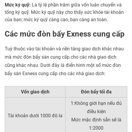
Mức ký quỹ:
Là tỷ lệ phần trăm giữa vốn luân chuyển và
tổng ký quỹ. Mức ký quỹ này cho thấy sức khỏe tài khoản
của bạn; mức ký quỹ càng cao, bạn càng an toàn.
Các mức đòn bẩy Exness cung cấp
Tuỳ thuộc vào tài khoản và nền tảng giao dịch khác nhau
mà mức đòn bẩy sàn cung cấp cho các nhà giao dịch
cũng khác nhau. Dưới đây là điển hình một số mức đòn
bẩy sàn Exness cung cấp cho các nhà giao dịch:
Vốn giao dịch
Đòn bẩy tối đa
1:Không giới hạn nếu đủ
điều kiện
Tài khoản dưới 1000 đô la
Mức mặc định sẵn sẽ là
1:2000