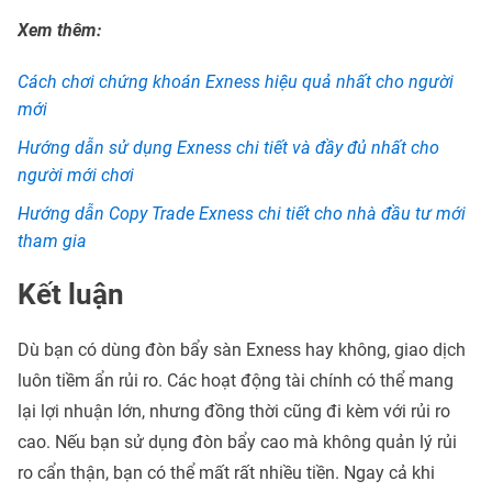
Xem thêm:
Cách chơi chứng khoán Exness hiệu quả nhất cho người
mới
Hướng dẫn sử dụng Exness chi tiết và đầy đủ nhất cho
người mới chơi
Hướng dẫn Copy Trade Exness chi tiết cho nhà đầu tư mới
tham gia
Kết luận
Dù bạn có dùng đòn bẩy sàn Exness hay không, giao dịch
luôn tiềm ẩn rủi ro. Các hoạt động tài chính có thể mang
lại lợi nhuận lớn, nhưng đồng thời cũng đi kèm với rủi ro
cao. Nếu bạn sử dụng đòn bẩy cao mà không quản lý rủi
ro cẩn thận, bạn có thể mất rất nhiều tiền. Ngay cả khi