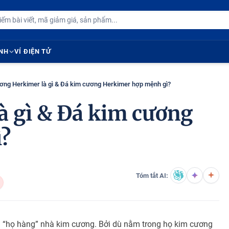
ÍNH
VÍ ĐIỆN TỬ
ơng Herkimer là gì & Đá kim cương Herkimer hợp mệnh gì?
à gì & Đá kim cương
?
Tóm tắt AI:
g “họ hàng” nhà kim cương. Bởi dù nằm trong họ kim cương