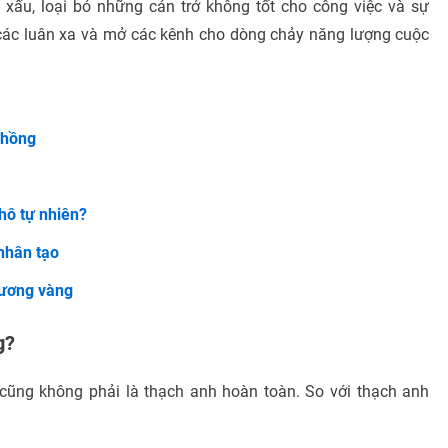
xấu, loại bỏ những cản trở không tốt cho công việc và sự
 các luân xa và mở các kênh cho dòng chảy năng lượng cuộc
 hồng
hô tự nhiên?
nhân tạo
cương vàng
g?
 cũng không phải là thạch anh hoàn toàn. So với thạch anh