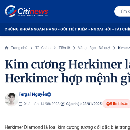
CHỨNG KHOÁN
NGÂN HÀNG
GỬI TIẾT KIỆM
NGOẠI HỐI
TÀI CH
Trang chủ
Tài Chính
Tiền tệ
Vàng - Bạc - Đá quý
Kim cư
Kim cương Herkimer l
Herkimer hợp mệnh gì
Fergal Nguyễn
0 Bình luận
Xuất bản: 14/08/2023
•
Cập nhật: 23/01/2025
|
Herkimer Diamond là loại kim cương tương đối đặc biệt tron