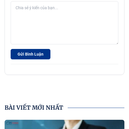
Gửi Bình Luận
BÀI VIẾT MỚI NHẤT
P