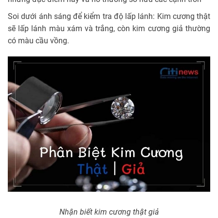
Soi dưới ánh sáng để kiểm tra độ lấp lánh: Kim cương thật
sẽ lấp lánh màu xám và trắng, còn kim cương giả thường
có màu cầu vồng.
Nhận biết kim cương thật giả