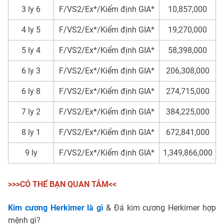
3 ly 6
F/VS2/Ex*/Kiểm định GIA*
10,857,000
4 ly 5
F/VS2/Ex*/Kiểm định GIA*
19,270,000
5 ly 4
F/VS2/Ex*/Kiểm định GIA*
58,398,000
6 ly 3
F/VS2/Ex*/Kiểm định GIA*
206,308,000
6 ly 8
F/VS2/Ex*/Kiểm định GIA*
274,715,000
7 ly 2
F/VS2/Ex*/Kiểm định GIA*
384,225,000
8 ly 1
F/VS2/Ex*/Kiểm định GIA*
672,841,000
9 ly
F/VS2/Ex*/Kiểm định GIA*
1,349,866,000
>>>CÓ THỂ BẠN QUAN TÂM<<
Kim cương Herkimer là gì
& Đá kim cương Herkimer hợp
mệnh gì?