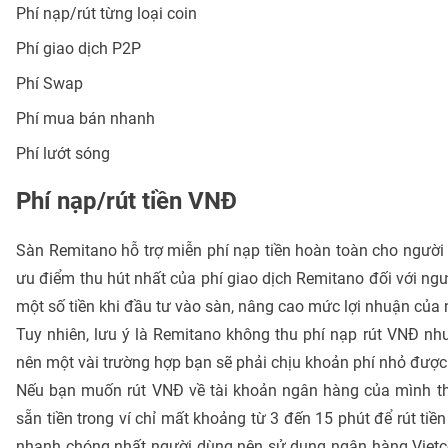
Phí nạp/rút từng loại coin
Phí giao dịch P2P
Phí Swap
Phí mua bán nhanh
Phí lướt sóng
Phí nạp/rút tiền VNĐ
Sàn Remitano hỗ trợ miễn phí nạp tiền hoàn toàn cho người d
ưu điểm thu hút nhất của phí giao dịch Remitano đối với ngư
một số tiền khi đầu tư vào sàn, nâng cao mức lợi nhuận của 
Tuy nhiên, lưu ý là Remitano không thu phí nạp rút VNĐ n
nên một vài trường hợp bạn sẽ phải chịu khoản phí nhỏ được 
Nếu bạn muốn rút VNĐ về tài khoản ngân hàng của mình thì 
sẵn tiền trong ví chỉ mất khoảng từ 3 đến 15 phút để rút tiề
nhanh chóng nhất người dùng nên sử dụng ngân hàng Vietco