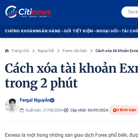
CHỨNG KHOÁN
NGÂN HÀNG
GỬI TIẾT KIỆM
NGOẠI HỐI
TÀI CH
Trang chủ
Ngoại hối
Forex căn bản
Cách xóa tài khoản Exnes
Cách xóa tài khoản Exn
trong 2 phút
Fergal Nguyễn
0 Bình luận
Xuất bản: 27/08/2024
•
Cập nhật: 30/09/2024
|
Exness là một trong những sàn giao dịch Forex phổ biến, đượ