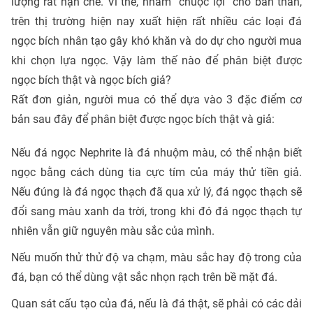
lượng rất hạn chế. Vì thế, nhằm “chuộc lợi” cho bản thân,
trên thị trường hiện nay xuất hiện rất nhiều các loại đá
ngọc bích nhân tạo gây khó khăn và do dự cho người mua
khi chọn lựa ngọc. Vậy làm thế nào để phân biệt được
ngọc bích thật và ngọc bích giả?
Rất đơn giản, người mua có thể dựa vào 3 đặc điểm cơ
bản sau đây để phân biệt được ngọc bích thật và giả:
Nếu đá ngọc Nephrite là đá nhuộm màu, có thể nhận biết
ngọc bằng cách dùng tia cực tím của máy thử tiền giả.
Nếu đúng là đá ngọc thạch đã qua xử lý, đá ngọc thạch sẽ
đổi sang màu xanh da trời, trong khi đó đá ngọc thạch tự
nhiên vẫn giữ nguyên màu sắc của mình.
Nếu muốn thử thử độ va chạm, màu sắc hay độ trong của
đá, bạn có thể dùng vật sắc nhọn rạch trên bề mặt đá.
Quan sát cấu tạo của đá, nếu là đá thật, sẽ phải có các dải