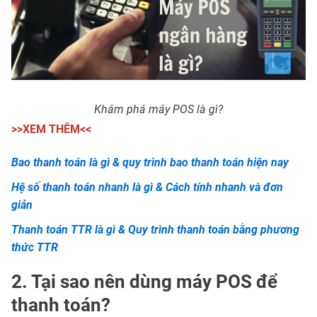
Khám phá máy POS là gì?
>>XEM THÊM<<
Bao thanh toán là gì & quy trình bao thanh toán hiện nay
Hệ số thanh toán nhanh là gì & Cách tính nhanh và đơn
giản
Thanh toán TTR là gì & Quy trình thanh toán bằng phương
thức TTR
2. Tại sao nên dùng máy POS để
thanh toán?