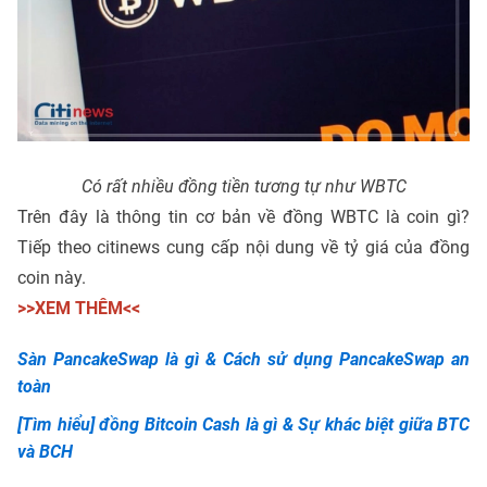
Có rất nhiều đồng tiền tương tự như WBTC
Trên đây là thông tin cơ bản về đồng WBTC là coin gì?
Tiếp theo citinews cung cấp nội dung về tỷ giá của đồng
coin này.
>>XEM THÊM<<
Sàn PancakeSwap là gì & Cách sử dụng PancakeSwap an
toàn
[Tìm hiểu] đồng Bitcoin Cash là gì & Sự khác biệt giữa BTC
và BCH