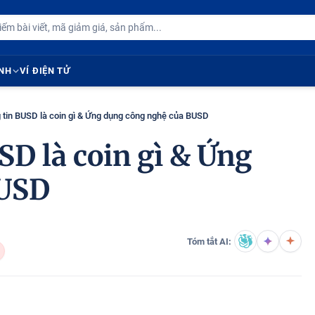
ÍNH
VÍ ĐIỆN TỬ
g tin BUSD là coin gì & Ứng dụng công nghệ của BUSD
SD là coin gì & Ứng
BUSD
Tóm tắt AI: