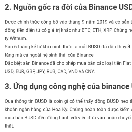
2. Nguồn gốc ra đời của Binance US
Được chính thức công bố vào tháng 9 năm 2019 và có sẵn tr
đồng tiền điện tử có giá trị khác như BTC, ETH, XRP. Chúng
ty Withum.
Sau 6 tháng kể từ khi chính thức ra mắt BUSD đã dần thuyết
tảng mà cả ngoài hệ sinh thái của Binance.
Đặc biệt sàn Binance đã cho phép mua bán các loại tiền Fia
USD, EUR, GBP, JPY, RUB, CAD, VND và CNY.
3. Ứng dụng công nghệ của binance 
Qua thông tin BUSD là coin gì có thể thấy đồng BUSD neo th
khoản ngân hàng của Hoa Kỳ. Chúng hoàn toàn được kiểm so
mua bán BUSD đều đồng hành với việc đưa vào hoặc chuyển r
thật.