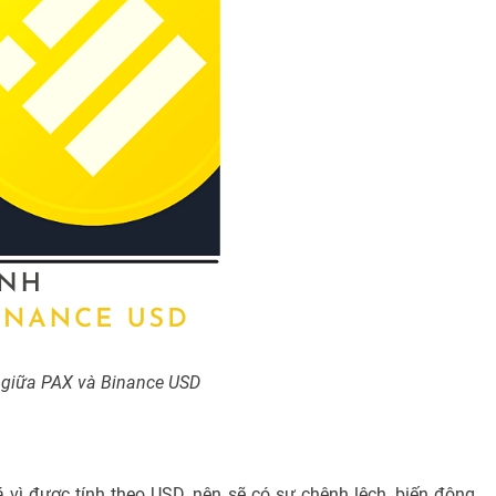
 giữa PAX và Binance USD
á vì được tính theo USD, nên sẽ có sự chênh lệch, biến động