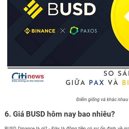
Điểm giống và khác nhau
6. Giá BUSD hôm nay bao nhiêu?
BUSD Dinance là gì? - Đây là đồng tiền có sự ổn định về gi