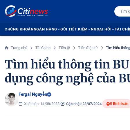
CHỨNG KHOÁN
NGÂN HÀNG
GỬI TIẾT KIỆM
NGOẠI HỐI
TÀI CH
Trang chủ
Tài Chính
Tiền tệ
Tiền điện tử
Tìm hiểu thôn
Tìm hiểu thông tin BU
dụng công nghệ của 
Fergal Nguyễn
0 Bình luận
Xuất bản: 14/08/2023
•
Cập nhật: 23/07/2024
|