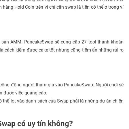
àng Hold Coin trên ví chỉ cần swap là tiền có thể ở trong ví
o sàn AMM. PancakeSwap sẽ cung cấp 27 tool thanh khoản
là cách kiếm được cake tốt nhưng cũng tiềm ẩn những rủi ro
g cộng đồng người tham gia vào PancakeSwap. Người chơi sẽ
ện được việc quảng cáo.
ó thể lọt vào danh sách của Swap phải là những dự án chiến
wap có uy tín không?