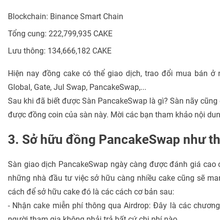
Blockchain: Binance Smart Chain
Tổng cung: 222,799,935 CAKE
Lưu thông: 134,666,182 CAKE
Hiện nay đồng cake có thể giao dịch, trao đổi mua bán ở 
Global, Gate, Jul Swap, PancakeSwap,...
Sau khi đã biết được Sàn PancakeSwap là gì? Sàn nãy cũng cu
được đồng coin của sàn này. Mời các bạn tham khảo nội dung
3. Sở hữu đồng PancakeSwap như th
Sàn giao dịch PancakeSwap ngày càng được đánh giá cao chín
những nhà đầu tư việc sở hữu càng nhiều cake cũng sẽ mang 
cách để sở hữu cake đó là các cách cơ bản sau:
- Nhận cake miễn phí thông qua Airdrop: Đây là các chương
người tham gia không phải trả bất cứ chi phí nào.