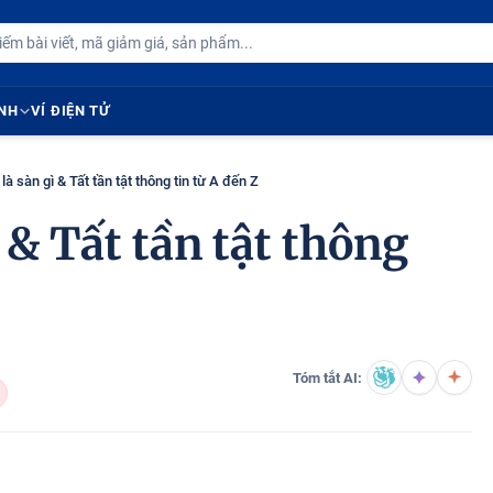
ÍNH
VÍ ĐIỆN TỬ
 sàn gì & Tất tần tật thông tin từ A đến Z
& Tất tần tật thông
Tóm tắt AI: