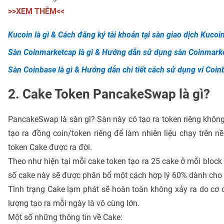
>>XEM THÊM<<
Kucoin là gì & Cách đăng ký tài khoản tại sàn giao dịch Kucoi
Sàn Coinmarketcap là gì & Hướng dẫn sử dụng sàn Coinmark
Sàn Coinbase là gì & Hướng dẫn chi tiết cách sử dụng ví Coin
2. Cake Token PancakeSwap là gì?
PancakeSwap là sàn gì? Sàn này có tạo ra token riêng không?
tạo ra đồng coin/token riêng để làm nhiên liệu chạy trên 
token Cake được ra đời.
Theo như hiện tại mỗi cake token tạo ra 25 cake ở mỗi bloc
số cake này sẽ được phân bổ một cách hợp lý 60% dành cho 
Tình trạng Cake lạm phát sẽ hoàn toàn không xảy ra do cơ 
lượng tạo ra mỗi ngày là vô cùng lớn.
Một số những thông tin về Cake: