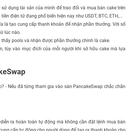
c sử dụng tài sản của mình để trao đổi và mua bán cake trên
iền điện tử đang phổ biến hiện nay như USDT, BTC, ETH,...
ĩa là tạo cung cấp thanh khoản để nhận phần thưởng. Với số
cứ lúc nào.
m thấy pools và nhận được phần thưởng chính là cake.
n, tùy vào mục đích của mỗi người khi sở hữu cake mà lựa
akeSwap
o? - Nếu đã từng tham gia vào sàn PancakeSwap chắc chắn
 diễn ra hoàn toàn tự động mà không cần đặt lệnh mua bán
cung cấp tự động cho người dùng để tạo ra thanh khoản cho