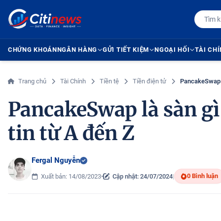
CHỨNG KHOÁN
NGÂN HÀNG
GỬI TIẾT KIỆM
NGOẠI HỐI
TÀI CH
Trang chủ
Tài Chính
Tiền tệ
Tiền điện tử
PancakeSwap là
PancakeSwap là sàn gì 
tin từ A đến Z
Fergal Nguyễn
0 Bình luận
Xuất bản: 14/08/2023
•
Cập nhật: 24/07/2024
|