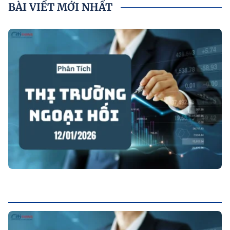
BÀI VIẾT MỚI NHẤT
P
P